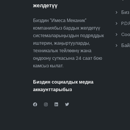
желдетүү
Биз
Биздин "Имеса Меканик"
P.D.
компаниябыз бардык желдетүү
Cook
системаларыңыздын подряддык
иштерин, жаңыртууларды,
Бай
техникалык тейлөөнү жана
оңдоону суткасына 24 саат бою
камсыз кылат.
Биздин социалдык медиа
аккаунттарыбыз