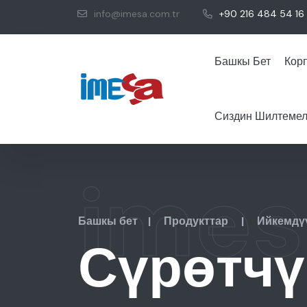
info@imesa.com.tr
+90 216 484 54 16
Башкы Бет
Кор
Сиздин Шилтемел
imes
Башкы бет
|
Продукттар
|
Ийкемдүү
Сүрөтчү