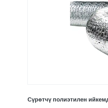
Сүрөтчү полиэтилен ийкемд