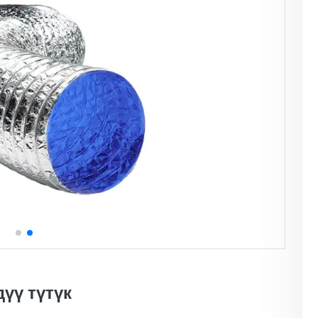
үү түтүк