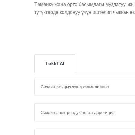
Төмөнкү жана орто басымдагы муздатуу, жыл
түтүктөрдө колдонуу үчүн иштелип чыккан өз
Teklif Al