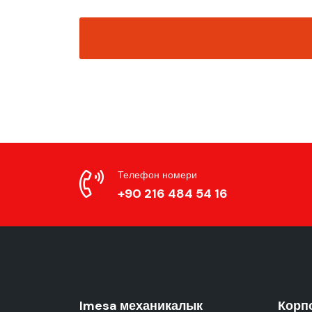
Телефон номери
+90 216 484 54 16
Imesa механикалык
Корп