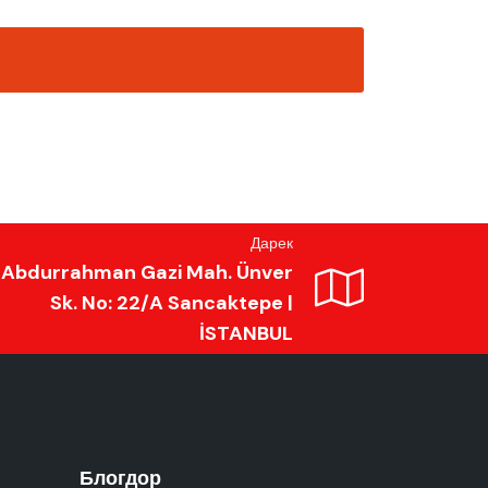
Дарек
Abdurrahman Gazi Mah. Ünver
Sk. No: 22/A Sancaktepe |
İSTANBUL
Блогдор