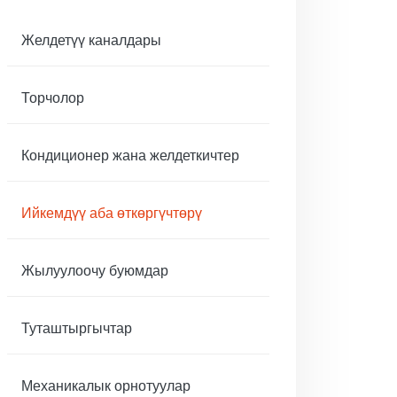
Желдетүү каналдары
Торчолор
Кондиционер жана желдеткичтер
Ийкемдүү аба өткөргүчтөрү
Жылуулоочу буюмдар
Туташтыргычтар
Механикалык орнотуулар