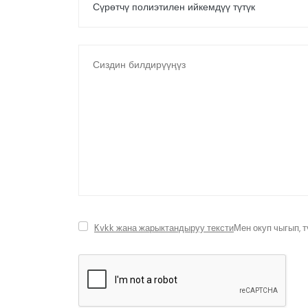
Kvkk жана жарыктандыруу тексти
Мен окуп чыгып, 