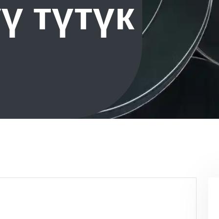
ү түтүк