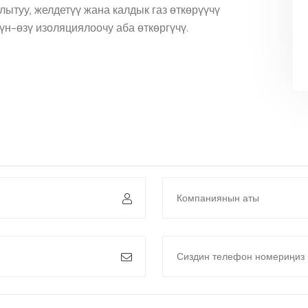
ытуу, желдетүү жана калдык газ өткөрүүчү
үн-өзү изоляциялоочу аба өткөргүчү.