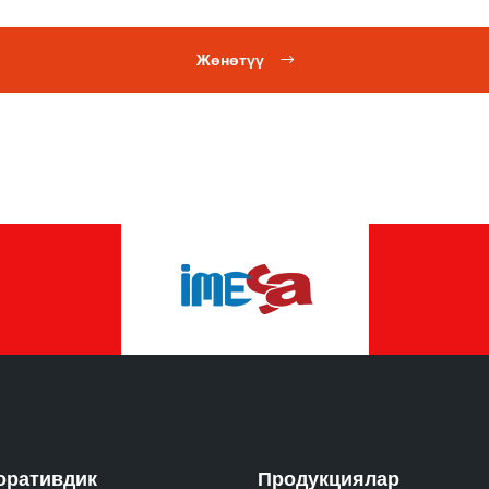
Жөнөтүү
оративдик
Продукциялар