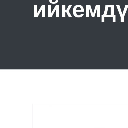
ийкемдү