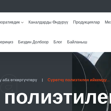
поративдик
Каналдарды Өндүрүү
Продукциялар
Ме
ериңиз
Биздин Долбоор
Блог
Байланыш
a
 аба өткөргүчтөрү
|
Сүрөтчү полиэтилен ийкемдү...
 полиэтиле