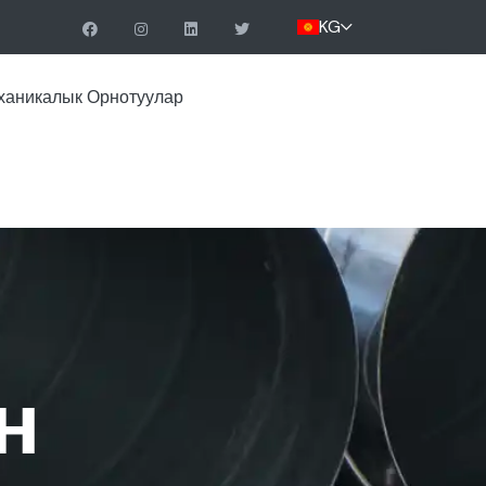
KG
ханикалык Орнотуулар
н