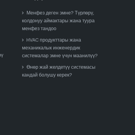
Менфез деген эмне? Түрлөрү,
колдонуу аймактары жана туура
менфез тандоо
HVAC продукттары жана
механикалык инженердик
рү
системалар эмне үчүн маанилүү?
Өнөр жай желдетүү системасы
кандай болушу керек?