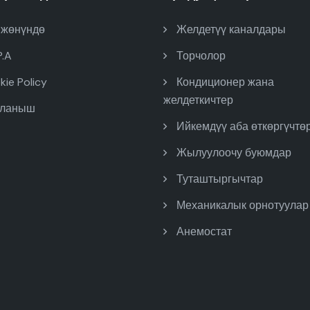
 жөнүндө
Желдетүү каналдары
P.A
Торчолор
ie Policy
Кондиционер жана
желдеткичтер
ланыш
Ийкемдүү аба өткөргүчтө
Жылуулоочу буюмдар
Туташтыргычтар
Механикалык орнотуулар
Анемостат