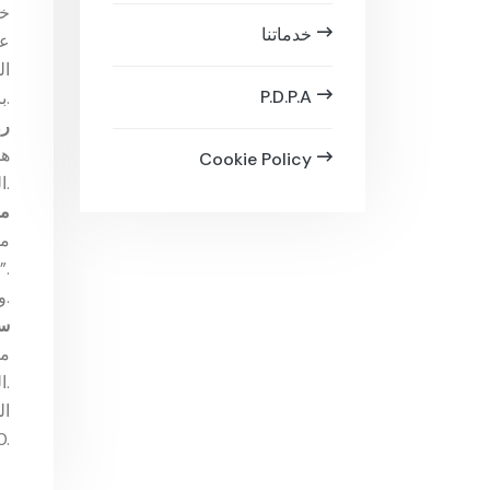
خد
خدماتنا
عم
ال
P.D.P.A
بالعمل معكم كشركة لا تخذلكم أبدًا.
رؤ
هد
Cookie Policy
الميكانيكية المناسبة.
مه
من
تحمل اسم “إيميسا ميكانيكال”.
وأن نكون العلامة الرائدة التي تمثل قطاعها واقتصاد بلدها بأفضل صورة وتضيف قيمة حقيقية.
سي
مب
الهدف الأساسي.
ال
باستمر