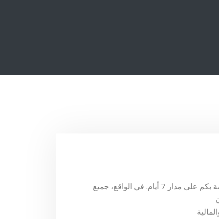
تلتزم شركة “إيسا ميكانيكال” بخدمة جميع أنظمة التهوية والتكييف الخاصة بكم على مدار 7 أيام. في الواقع، جميع