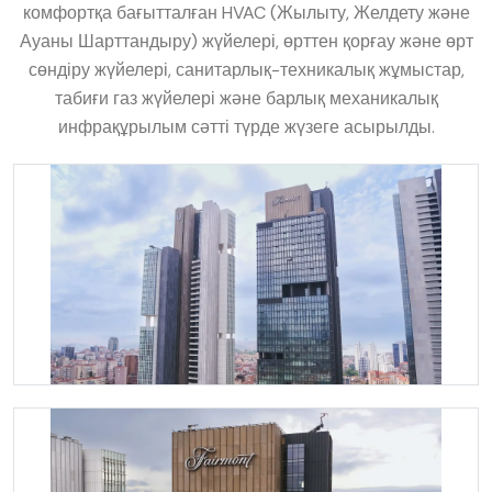
комфортқа бағытталған HVAC (Жылыту, Желдету және
Ауаны Шарттандыру) жүйелері, өрттен қорғау және өрт
сөндіру жүйелері, санитарлық-техникалық жұмыстар,
табиғи газ жүйелері және барлық механикалық
инфрақұрылым сәтті түрде жүзеге асырылды.