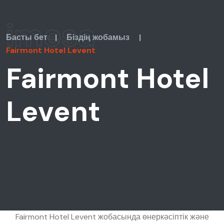
imesa
Басты бет
|
Біздің жобамыз
|
Fairmont Hotel Levent
Fairmont Hotel
Levent
Fairmont Hotel Levent жобасында өнеркәсіптік және