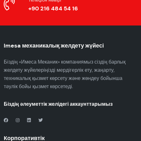
Телефон нөмірі
+90 216 484 54 16
Imesa механикалық желдету жүйесі
Біздің «Имеса Меканик» компаниямыз сіздің барлық
желдету жүйелеріңізді мердігерлік ету, жаңарту,
техникалық қызмет көрсету және жөндеу бойынша
тәулік бойы қызмет көрсетеді.
Біздің әлеуметтік желідегі аккаунттарымыз
Корпоративтік