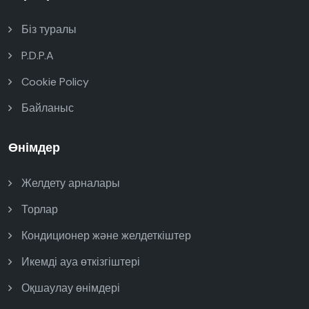
Біз туралы
P.D.P.A
Cookie Policy
Байланыс
Өнімдер
Желдету арналары
Торлар
Кондиционер және желдеткіштер
Икемді ауа өткізгіштері
Оқшаулау өнімдері