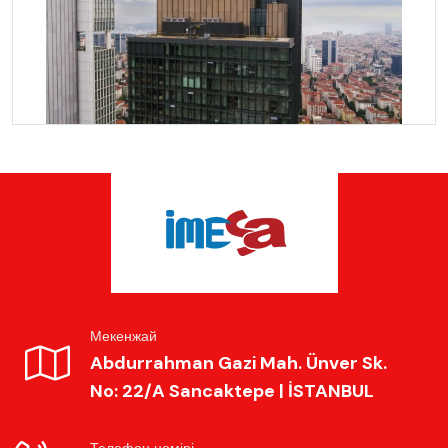
Мекенжай
Abdurrahman Gazi Mah. Ünver Sk.
No: 22/A Sancaktepe | İSTANBUL