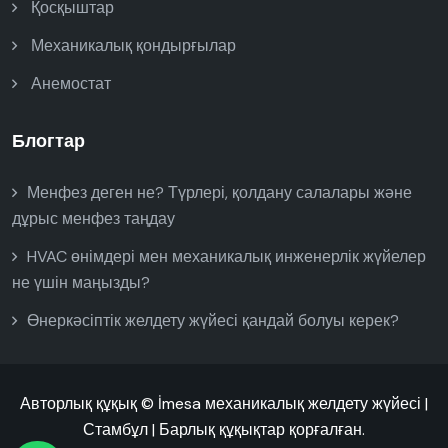
Қосқыштар
Механикалық қондырғылар
Анемостат
Блогтар
Менфез деген не? Түрлері, қолдану салалары және
дұрыс менфез таңдау
HVAC өнімдері мен механикалық инженерлік жүйелер
не үшін маңызды?
Өнеркәсіптік желдету жүйесі қандай болуы керек?
Авторлық құқық © İmesa механикалық желдету жүйесі |
Стамбұл | Барлық құқықтар қорғалған.