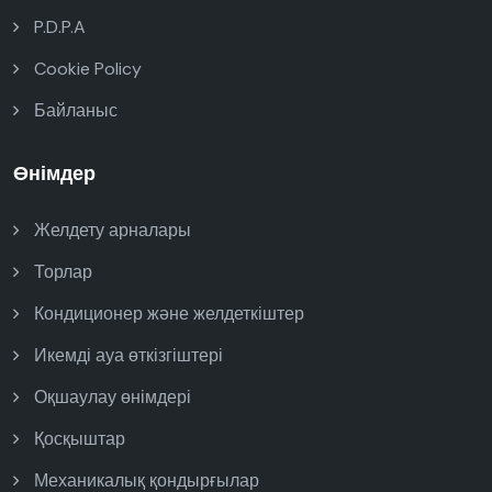
P.D.P.A
Cookie Policy
Байланыс
Өнімдер
Желдету арналары
Торлар
Кондиционер және желдеткіштер
Икемді ауа өткізгіштері
Оқшаулау өнімдері
Қосқыштар
Механикалық қондырғылар