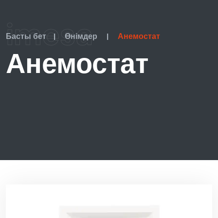
imesa
Басты бет
|
Өнімдер
|
Анемостат
Анемостат