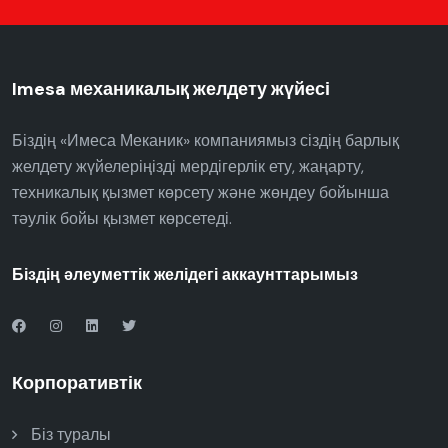
Imesa механикалық желдету жүйесі
Біздің «Имеса Меканик» компаниямыз сіздің барлық
желдету жүйелеріңізді мердігерлік ету, жаңарту,
техникалық қызмет көрсету және жөндеу бойынша
тәулік бойы қызмет көрсетеді.
Біздің әлеуметтік желідегі аккаунттарымыз
Корпоративтік
Біз туралы