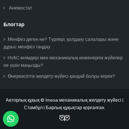
Анемостат
Блогтар
Менфез деген не? Түрлері, қолдану салалары және
дұрыс менфез таңдау
HVAC өнімдері мен механикалық инженерлік жүйелер
не үшін маңызды?
Өнеркәсіптік желдету жүйесі қандай болуы керек?
Авторлық құқық © İmesa механикалық желдету жүйесі |
Стамбұл | Барлық құқықтар қорғалған.