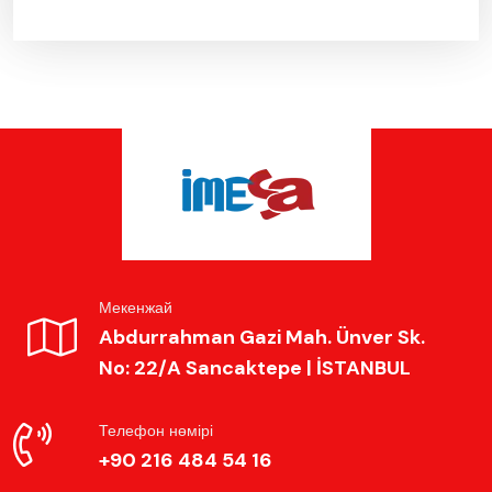
Мекенжай
Abdurrahman Gazi Mah. Ünver Sk.
No: 22/A Sancaktepe | İSTANBUL
Телефон нөмірі
+90 216 484 54 16