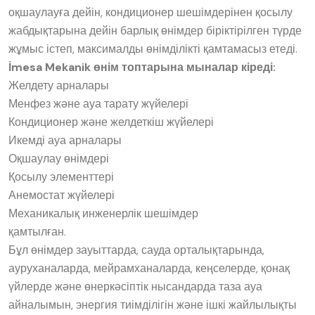
оқшаулауға дейін, кондиционер шешімдерінен қосылу
жабдықтарына дейін барлық өнімдер біріктірілген түрде
жұмыс істеп, максималды өнімділікті қамтамасыз етеді.
İmesa Mekanik өнім топтарына мыналар кіреді:
Желдету арналары
Менфез және ауа тарату жүйелері
Кондиционер және желдеткіш жүйелері
Икемді ауа арналары
Оқшаулау өнімдері
Қосылу элементтері
Анемостат жүйелері
Механикалық инженерлік шешімдер
қамтылған.
Бұл өнімдер зауыттарда, сауда орталықтарында,
ауруханаларда, мейрамханаларда, кеңселерде, қонақ
үйлерде және өнеркәсіптік нысандарда таза ауа
айналымын, энергия тиімділігін және ішкі жайлылықты