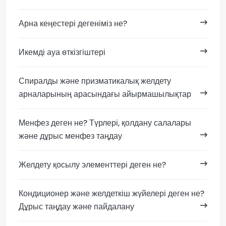
Арна кеңестері дегеніміз не?
Икемді ауа өткізгіштері
Спиралды және призматикалық желдету
арналарының арасындағы айырмашылықтар
Менфез деген не? Түрлері, қолдану салалары
және дұрыс менфез таңдау
Желдету қосылу элементтері деген не?
Кондиционер және желдеткіш жүйелері деген не?
Дұрыс таңдау және пайдалану