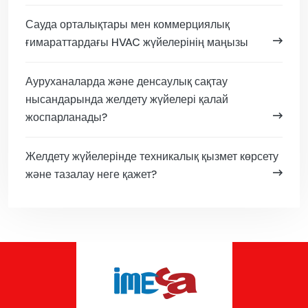
Сауда орталықтары мен коммерциялық
ғимараттардағы HVAC жүйелерінің маңызы
Ауруханаларда және денсаулық сақтау
нысандарында желдету жүйелері қалай
жоспарланады?
Желдету жүйелерінде техникалық қызмет көрсету
және тазалау неге қажет?