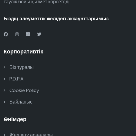
тәулік бойы қызмет көрсетеді.
Біздің әлеуметтік желідегі аккаунттарымыз
Корпоративтік
Біз туралы
P.D.P.A
Cookie Policy
Байланыс
Өнімдер
Желдету арналары