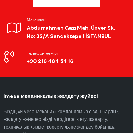
Мекенжай
Abdurrahman Gazi Mah. Ünver Sk.
No: 22/A Sancaktepe | İSTANBUL
Телефон нөмірі
+90 216 484 54 16
Imesa механикалық желдету жүйесі
Біздің «Имеса Меканик» компаниямыз сіздің барлық
желдету жүйелеріңізді мердігерлік ету, жаңарту,
техникалық қызмет көрсету және жөндеу бойынша