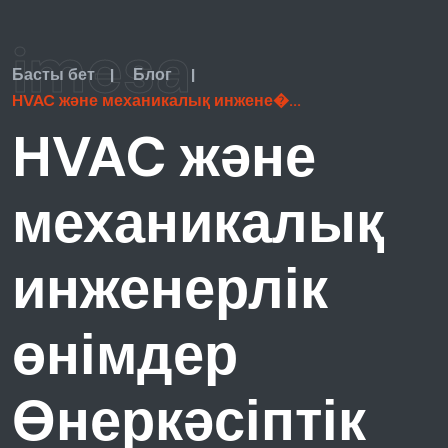
imesa
Басты бет
|
Блог
|
HVAC және механикалық инжене�...
HVAC және
механикалық
инженерлік
өнімдер
Өнеркәсіптік