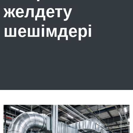
желдету
шешімдері