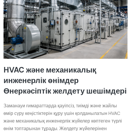
HVAC және механикалық
инженерлік өнімдер
Өнеркәсіптік желдету шешімдері
Заманауи ғимараттарда қауіпсіз, тиімді және жайлы
өмір сүру кеңістіктерін құру үшін қолданылатын HVAC
және механикалық инженерлік жүйелер көптеген түрлі
өнім топтарынан тұрады. Желдету жүйелерінен