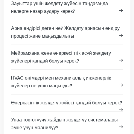
Зауыттар үшін желдету жүйесін таңдағанда
нелерге назар аудару керек?
Арна өндірісі деген не? Желдету арнасын өндіру
процесі және маңыздылығы
Мейрамхана және өнеркәсіптік асүй желдету
жүйелері қандай болуы керек?
HVAC өнімдері мен механикалық инженерлік
жүйелер не үшін маңызды?
Өнеркәсіптік желдету жүйесі қандай болуы керек?
Унаа токтотуучу жайдын желдетүү системалары
эмне үчүн маанилүү?