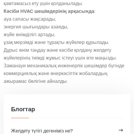
қамтамасыз ету үшін қолданылады.
Кәсіби HVAC шешімдерінің арқасында:
ауа сапасы жақсарады,
энергия шығындары азаяды,
жүйе өнімділігі артады,
ұзақ мерзімді және тұрақты жүйелер құрылады.
Дұрыс өнім таңдау және кәсіби қолдану желдету
жүйелерінің тиімді жұмыс істеуі үшін өте маңызды.
Заманауи механикалық инженерлік шешімдер бүгінде
коммерциялық және өнеркәсіптік жобалардың
ажырамас бөлігіне айналды.
Блогтар
Желдету түтігі дегеніміз не?