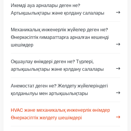
Икемді ауа арналары деген не?
Артықшылықтары және қолдану салалары
Механикалық инженерлік жүйелер деген не?
Өнеркәсіптік ғимараттарға арналған кешенді
шешімдер
Оқшаулау өнімдері деген не? Түрлері,
артықшылықтары және қолдану салалары
Анемостат деген не? Желдету жүйелеріндегі
қолданылуы мен артықшылықтары
HVAC және механикалық инженерлік өнімдер
Өнеркәсіптік желдету шешімдері