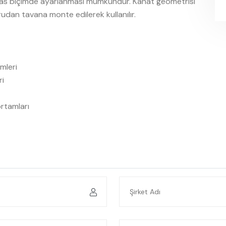
sas biçimde ayarlanması mümkündür. Kanat geometrisi
dan tavana monte edilerek kullanılır.
mleri
ri
ortamları