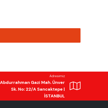
Adresimiz
Abdurrahman Gazi Mah. Ünver
Sk. No: 22/A Sancaktepe |
İSTANBUL