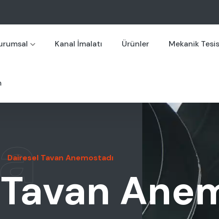
urumsal
Kanal İmalatı
Ürünler
Mekanik Tesi
m
a
Dairesel Tavan Anemostadı
l Tavan Ane