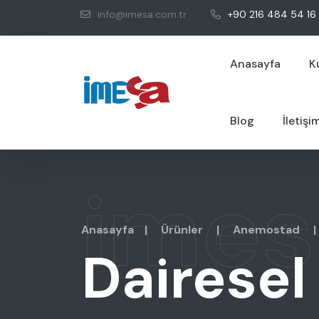
info@imesa.com.tr
+90 216 484 54 16
Anasayfa
K
Blog
İletişi
imes
Anasayfa
|
Ürünler
|
Anemostad
|
Dairese