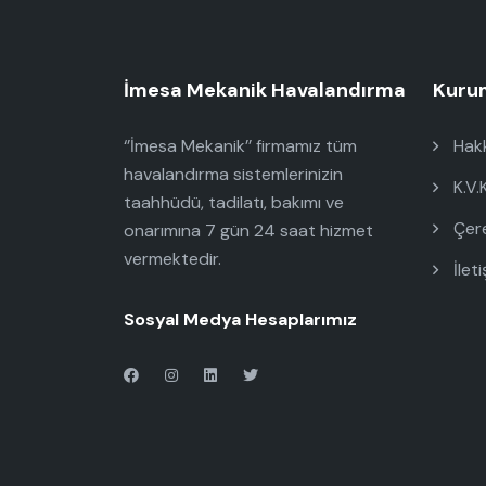
İmesa Mekanik Havalandırma
Kuru
‘’İmesa Mekanik’’ firmamız tüm
Hakk
havalandırma sistemlerinizin
K.V.
taahhüdü, tadilatı, bakımı ve
Çere
onarımına 7 gün 24 saat hizmet
vermektedir.
İleti
Sosyal Medya Hesaplarımız