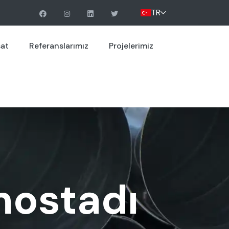
TR
sat
Referanslarımız
Projelerimiz
mostadı