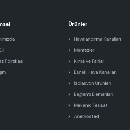
msal
Ürünler
ımızda
Havalandırma Kanalları
K.K
Menfezler
z Politikası
Klima ve Fanlar
şim
Esnek Hava Kanalları
İzolasyon Ürünleri
Bağlantı Elemanları
Mekanik Tesisat
Anemostad