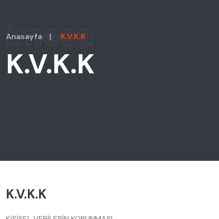
imesa
Anasayfa
|
K.V.K.K
K.V.K.K
K.V.K.K
KİŞİSEL VERİLERİN KORUNMASI