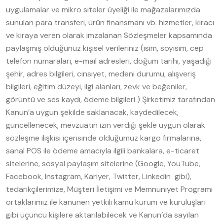
uygulamalar ve mikro siteler üyeliği ile mağazalarımızda
sunulan para transferi, ürün finansmanı vb. hizmetler, kiracı
ve kiraya veren olarak imzalanan Sözleşmeler kapsamında
paylaşmış olduğunuz kişisel verileriniz (isim, soyisim, cep
telefon numaraları, e-mail adresleri, doğum tarihi, yaşadığı
şehir, adres bilgileri, cinsiyet, medeni durumu, alışveriş
bilgileri, eğitim düzeyi, ilgi alanları, zevk ve beğeniler,
görüntü ve ses kaydı, ödeme bilgileri ) Şirketimiz tarafından
Kanun’a uygun şekilde saklanacak, kaydedilecek,
güncellenecek, mevzuatın izin verdiği şekle uygun olarak
sözleşme ilişkisi içerisinde olduğumuz kargo firmalarına,
sanal POS ile ödeme amacıyla ilgili bankalara, e-ticaret
sitelerine, sosyal paylaşım sitelerine (Google, YouTube,
Facebook, Instagram, Kariyer, Twitter, Linkedin gibi),
tedarikçilerimize, Müşteri İletişimi ve Memnuniyet Programı
ortaklarımız ile kanunen yetkili kamu kurum ve kuruluşları
gibi üçüncü kişilere aktarılabilecek ve Kanun’da sayılan