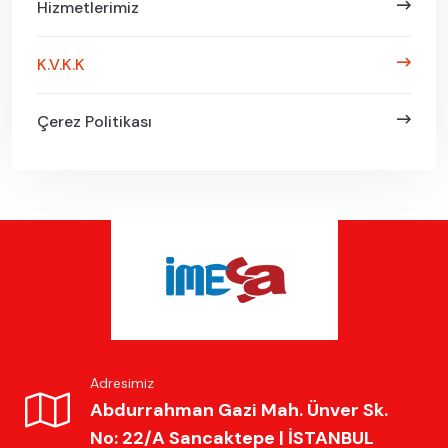
Hizmetlerimiz
K.V.K.K
Çerez Politikası
Adresimiz
Abdurrahman Gazi Mah. Ünver Sk.
No: 22/A Sancaktepe | İSTANBUL