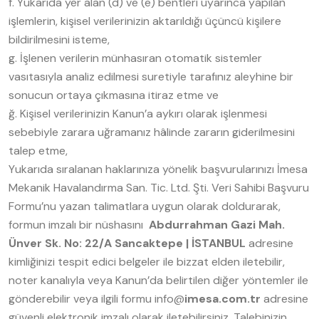
f. Yukarıda yer alan (d) ve (e) bentleri uyarınca yapılan
işlemlerin, kişisel verilerinizin aktarıldığı üçüncü kişilere
bildirilmesini isteme,
g. İşlenen verilerin münhasıran otomatik sistemler
vasıtasıyla analiz edilmesi suretiyle tarafınız aleyhine bir
sonucun ortaya çıkmasına itiraz etme ve
ğ. Kişisel verilerinizin Kanun’a aykırı olarak işlenmesi
sebebiyle zarara uğramanız hâlinde zararın giderilmesini
talep etme,
Yukarıda sıralanan haklarınıza yönelik başvurularınızı İmesa
Mekanik Havalandırma San. Tic. Ltd. Şti.
Veri Sahibi Başvuru
Formu’nu yazan talimatlara uygun olarak doldurarak,
formun imzalı bir nüshasını
Abdurrahman Gazi Mah.
Ünver Sk. No: 22/A Sancaktepe | İSTANBUL
adresine
kimliğinizi tespit edici belgeler ile bizzat elden iletebilir,
noter kanalıyla veya Kanun’da belirtilen diğer yöntemler ile
gönderebilir veya ilgili formu info@
imesa.com.tr
adresine
güvenli elektronik imzalı olarak iletebilirsiniz. Talebinizin