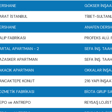
ERSHANE
GÖKSER İNŞAA
ARAT İSTANBUL
TİBET-SULTANL
ERSHANE
ANAFEN DERSH
ALIP FABRİKASI
PROFEKS ALÜ. PR
ARTAL APARTMAN - 2
SEFA İNŞ. TAAH.
AZASKER APARTMAN
SEFA İNŞ. TAAH.
AKACIK APARTMAN
OKKALAR İNŞAA
ANCAKTEPE KONUT
216 YAPI İNŞAAT
OZMETİK FABRİKASI
BİOTA GRUP SAĞL
EPO ve ANTREPO
REYSAŞ LOJİSTİ