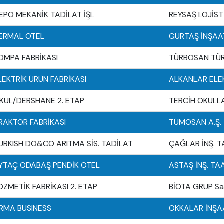
EPO MEKANİK TADİLAT İŞL
REYSAŞ LOJİSTİ
ERMAL OTEL
GÜRTAŞ İNŞAAT
OMPA FABRİKASI
TÜRBOSAN TÜR
LEKTRİK ÜRÜN FABRİKASI
ALKANLAR ELEKT
KUL/DERSHANE 2. ETAP
TERCİH OKULLA
RAKTÖR FABRİKASI
TÜMOSAN A.Ş.
URKISH DO&CO ARITMA SİS. TADİLAT
ÇAĞLAR İNŞ. TA
YTAÇ ODABAŞ PENDİK OTEL
ASTAŞ İNŞ. TAA
OZMETİK FABRİKASI 2. ETAP
BİOTA GRUP SaĞ
RMA BUSINESS
OKKALAR İNŞAA