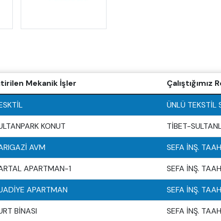
itirilen Mekanik İşler
Çalıştığımız 
ESKTİL
ÜNLÜ TEKSTİL S
ULTANPARK KONUT
TİBET-SULTANL
ARIGAZİ AVM
SEFA İNŞ. TAAH.
ARTAL APARTMAN-1
SEFA İNŞ. TAAH.
UADİYE APARTMAN
SEFA İNŞ. TAAH.
URT BİNASI
SEFA İNŞ. TAAH.