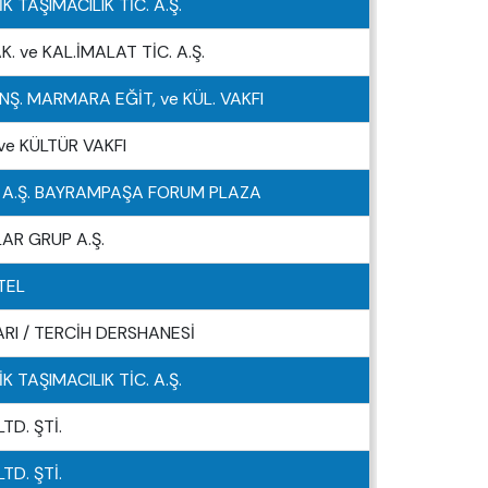
K TAŞIMACILIK TİC. A.Ş.
 ve KAL.İMALAT TİC. A.Ş.
Ş. MARMARA EĞİT, ve KÜL. VAKFI
ve KÜLTÜR VAKFI
. A.Ş. BAYRAMPAŞA FORUM PLAZA
AR GRUP A.Ş.
TEL
RI / TERCİH DERSHANESİ
K TAŞIMACILIK TİC. A.Ş.
TD. ŞTİ.
TD. ŞTİ.