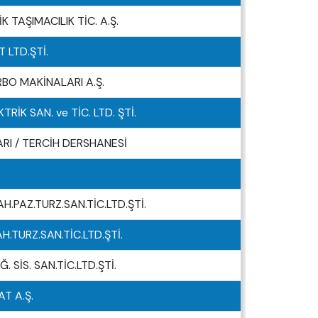
K TAŞIMACILIK TİC. A.Ş.
 LTD.ŞTİ.
BO MAKİNALARI A.Ş.
RİK SAN. ve TİC. LTD. ŞTİ.
RI / TERCİH DERSHANESİ
H.PAZ.TURZ.SAN.TİC.LTD.ŞTİ.
H.TURZ.SAN.TİC.LTD.ŞTİ.
. SİS. SAN.TİC.LTD.ŞTİ.
T A.Ş.