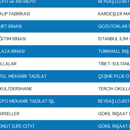
EPO ve ANTREPO
REYSAŞ LOJİSTİ
ALIP FABRİKASI
KARDEŞLER MAK.
URT BİNASI
GÖZÜTOKLAR İN
ĞİTİM BİNASI
İSTANBUL İLİM 
LAZA BİNASI
TÜRKMALL İNŞ
İLLALAR
TİBET-SULTANL
TEL MEKANİK TADİLAT
ÇEŞME PLUS O
KUL/DERSHANE
TERCİH OKULLA
EPO MEKANİK TADİLAT İŞL.
REYSAŞ LOJİSTİ
ARSELLER
GÖKİL İNŞAAT L
ONUT (LIFE CITY)
GÖKİL İNŞAAT L