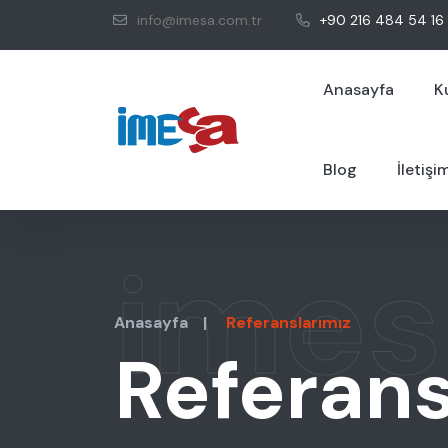
info@imesa.com.tr
+90 216 484 54 16
Anasayfa
K
Blog
İletişi
imes
Anasayfa
|
Referanslarımız
Referans