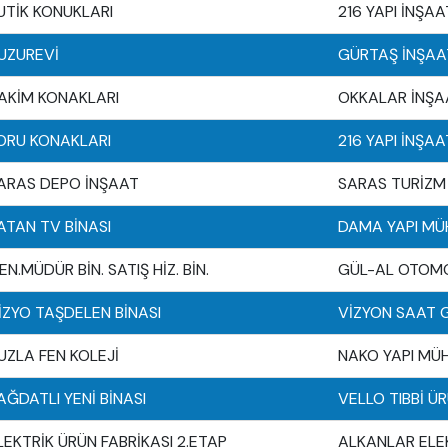
UTİK KONUKLARI
216 YAPI İNŞAAT
UZUREVİ
GÜRTAŞ İNŞAAT
AKİM KONAKLARI
OKKALAR İNŞAA
ORU KONAKLARI
216 YAPI İNŞAAT
ARAS DEPO İNŞAAT
SARAS TURİZM T
ATAN TV BİNASI
DAMA YAPI MÜH.
EN.MÜDÜR BİN. SATIŞ HİZ. BİN.
GÜL-AL OTOMOTİ
İZYO TAŞDELEN BİNASI
VİZYON SAAT GÖ
UZLA FEN KOLEJİ
NAKO YAPI MÜH.
AĞDATLI YENİ BİNASI
VELLO TIBBİ ÜR
LEKTRİK ÜRÜN FABRİKASI 2.ETAP
ALKANLAR ELEKT