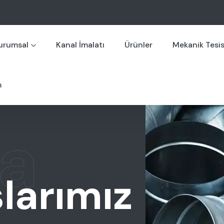
urumsal
Kanal İmalatı
Ürünler
Mekanik Tesi
m
a
larımız