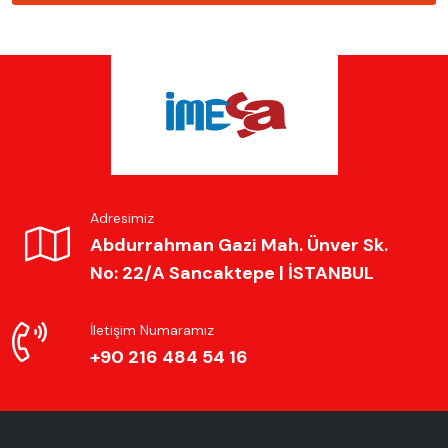
Adresimiz
Abdurrahman Gazi Mah. Ünver Sk.
No: 22/A Sancaktepe | İSTANBUL
İletişim Numaramız
+90 216 484 54 16