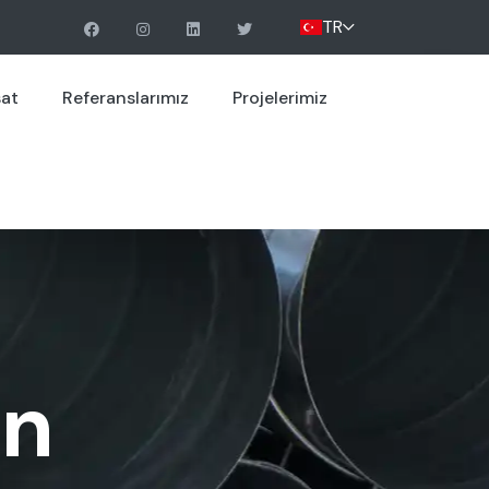
TR
sat
Referanslarımız
Projelerimiz
on