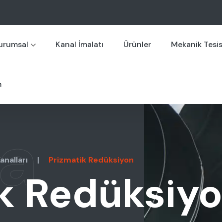
urumsal
Kanal İmalatı
Ürünler
Mekanik Tesi
m
a
analları
|
Prizmatik Redüksiyon
k Redüksiy