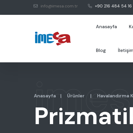
info@imesa.com.tr
+90 216 484 54 16
Anasayfa
K
Blog
İletişi
imes
Anasayfa
|
Ürünler
|
Havalandırma K
Prizmati