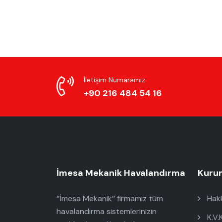
İletişim Numaramız
+90 216 484 54 16
İmesa Mekanik Havalandırma
Kuru
‘’İmesa Mekanik’’ firmamız tüm
Hakk
havalandırma sistemlerinizin
K.V.