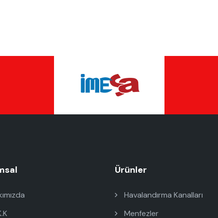
msal
Ürünler
ımızda
Havalandırma Kanalları
K.K
Menfezler