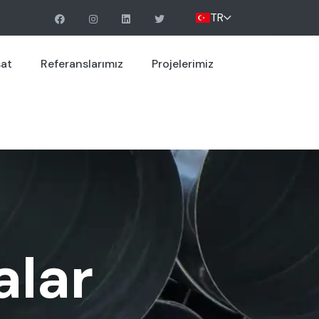
TR
sat
Referanslarımız
Projelerimiz
alar