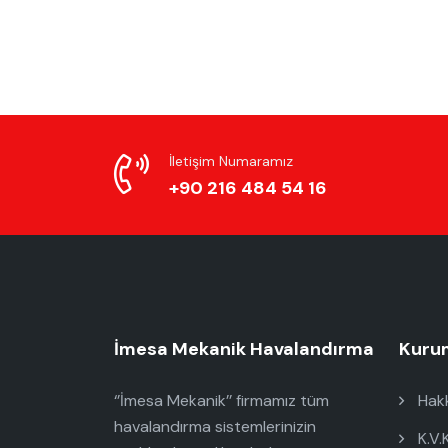
İletişim Numaramız
+90 216 484 54 16
İmesa Mekanik Havalandırma
Kuru
‘’İmesa Mekanik’’ firmamız tüm
Hakk
havalandırma sistemlerinizin
K.V.