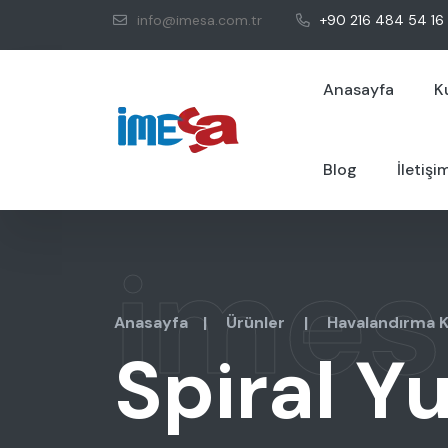
info@imesa.com.tr
+90 216 484 54 16
Anasayfa
K
Blog
İletişi
imes
Anasayfa
|
Ürünler
|
Havalandırma K
Spiral Y