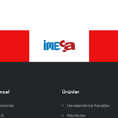
msal
Ürünler
ımızda
Havalandırma Kanalları
K.K
Menfezler