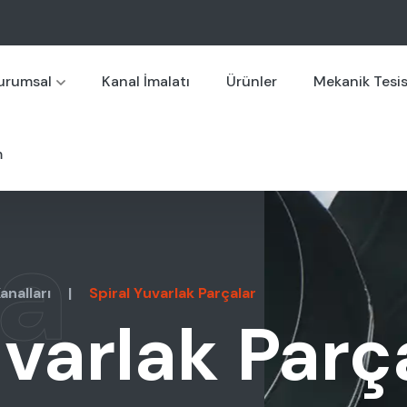
urumsal
Kanal İmalatı
Ürünler
Mekanik Tesi
m
a
analları
|
Spiral Yuvarlak Parçalar
uvarlak Parç