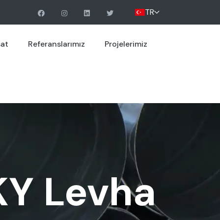
TR
sat
Referanslarımız
Projelerimiz
KY Levha