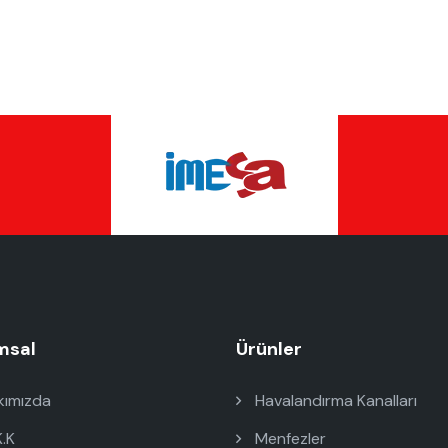
msal
Ürünler
ımızda
Havalandırma Kanalları
K.K
Menfezler