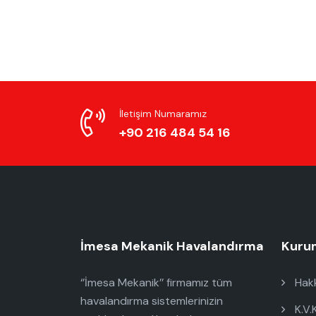
İletişim Numaramız
+90 216 484 54 16
İmesa Mekanik Havalandırma
Kuru
‘’İmesa Mekanik’’ firmamız tüm
Hakk
havalandırma sistemlerinizin
K.V.