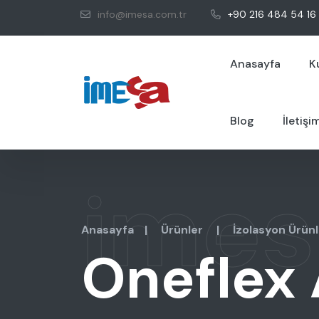
info@imesa.com.tr
+90 216 484 54 16
Anasayfa
K
Blog
İletişi
imes
Anasayfa
|
Ürünler
|
İzolasyon Ürünl
Oneflex