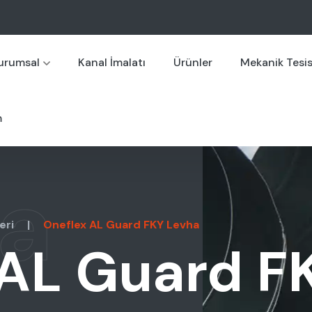
urumsal
Kanal İmalatı
Ürünler
Mekanik Tesi
m
a
eri
|
Oneflex AL Guard FKY Levha
 AL Guard F