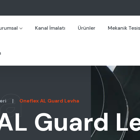
urumsal
Kanal İmalatı
Ürünler
Mekanik Tesi
m
a
eri
|
Oneflex AL Guard Levha
 AL Guard L