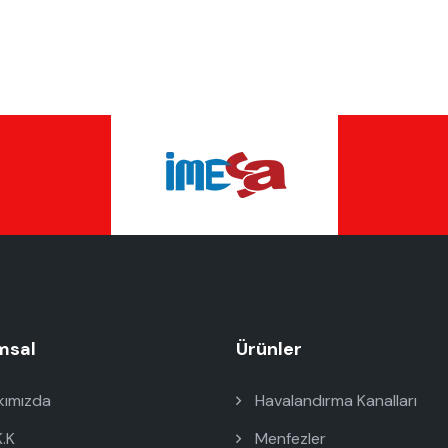
msal
Ürünler
ımızda
Havalandırma Kanalları
K.K
Menfezler