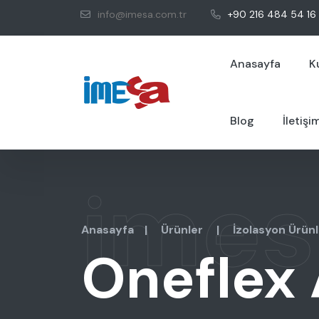
info@imesa.com.tr
+90 216 484 54 16
Anasayfa
K
Blog
İletişi
imes
Anasayfa
|
Ürünler
|
İzolasyon Ürünl
Oneflex