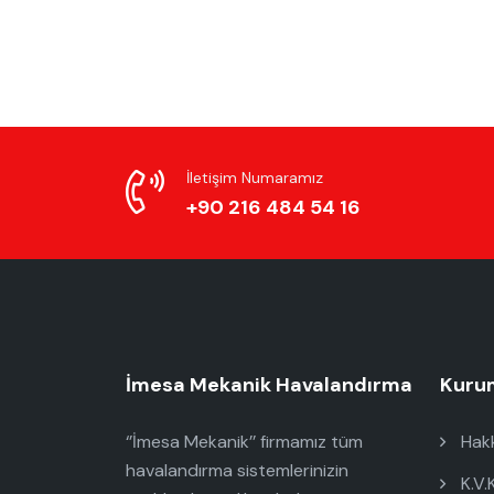
İletişim Numaramız
+90 216 484 54 16
İmesa Mekanik Havalandırma
Kuru
‘’İmesa Mekanik’’ firmamız tüm
Hakk
havalandırma sistemlerinizin
K.V.