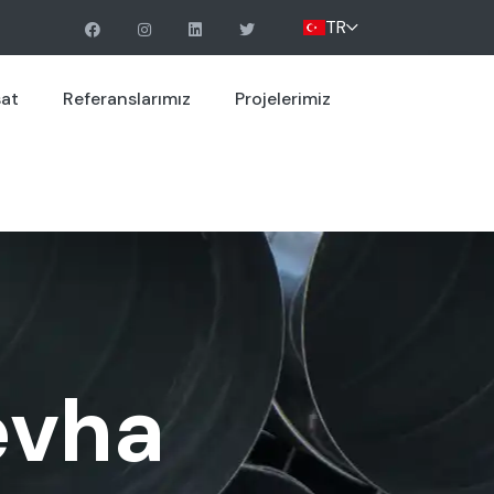
TR
sat
Referanslarımız
Projelerimiz
evha