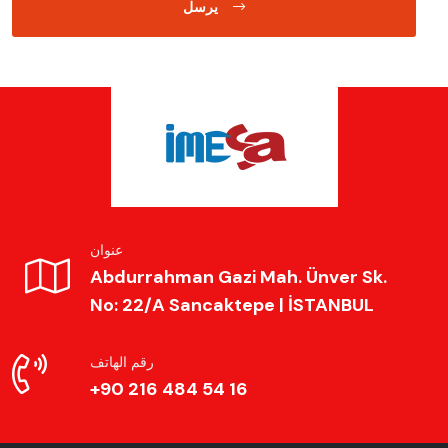
يرسل
عنوان
Abdurrahman Gazi Mah. Ünver Sk.
No: 22/A Sancaktepe | İSTANBUL
رقم الهاتف
+90 216 484 54 16