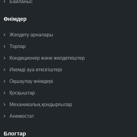
Байланыс
Өнімдер
Желдету арналары
Торлар
Кондиционер және желдеткіштер
Икемді ауа өткізгіштері
Оқшаулау өнімдері
Қосқыштар
Механикалық қондырғылар
Анемостат
Блогтар