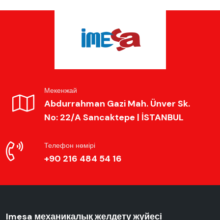
Мекенжай
Abdurrahman Gazi Mah. Ünver Sk.
No: 22/A Sancaktepe | İSTANBUL
Телефон нөмірі
+90 216 484 54 16
Imesa механикалық желдету жүйесі