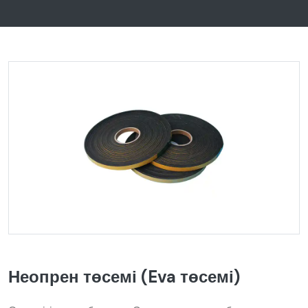
Неопрен төсемі (Eva төсемі)