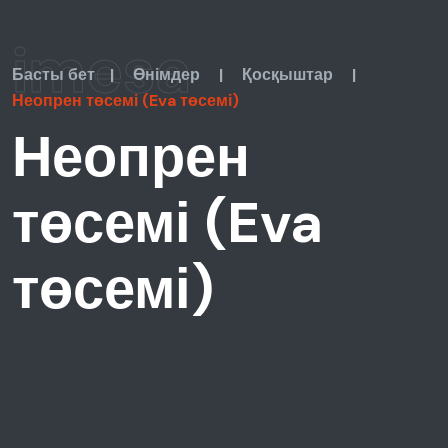
imesa
Басты бет
|
Өнімдер
|
Қосқыштар
|
Неопрен төсемі (Eva төсемі)
Неопрен
төсемі (Eva
төсемі)