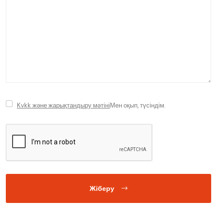
Kvkk және жарықтандыру мәтіні
Мен оқып, түсіндім.
Жіберу