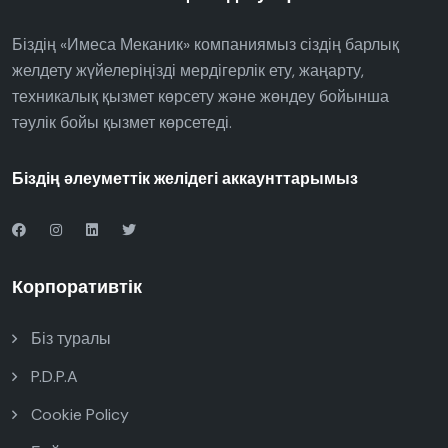
Біздің «Имеса Меканик» компаниямыз сіздің барлық
желдету жүйелеріңізді мердігерлік ету, жаңарту,
техникалық қызмет көрсету және жөндеу бойынша
тәулік бойы қызмет көрсетеді.
Біздің әлеуметтік желідегі аккаунттарымыз
Корпоративтік
Біз туралы
P.D.P.A
Cookie Policy