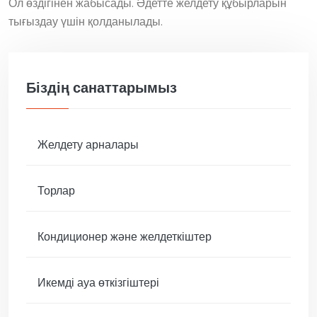
Ол өздігінен жабысады. Әдетте желдету құбырларын
тығыздау үшін қолданылады.
Біздің санаттарымыз
Желдету арналары
Торлар
Кондиционер және желдеткіштер
Икемді ауа өткізгіштері