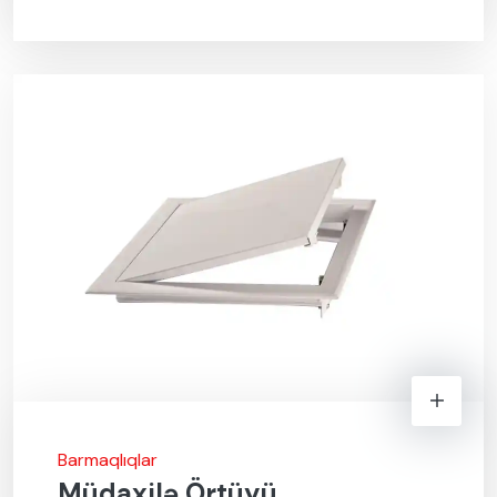
Barmaqlıqlar
Müdaxilə Örtüyü