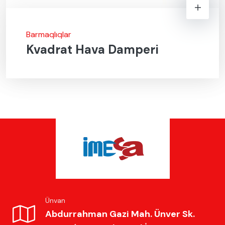
Barmaqlıqlar
Kvadrat Hava Damperi
Ünvan
Abdurrahman Gazi Mah. Ünver Sk.