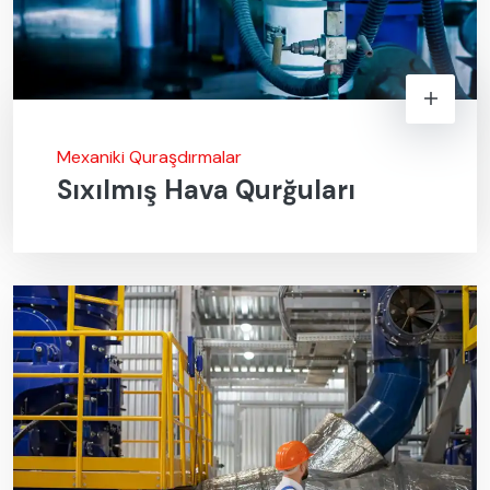
Mexaniki Quraşdırmalar
Sıxılmış Hava Qurğuları