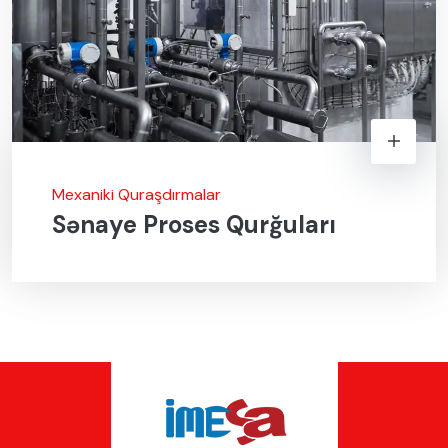
Mexaniki Quraşdırmalar
Sənaye Proses Qurğuları