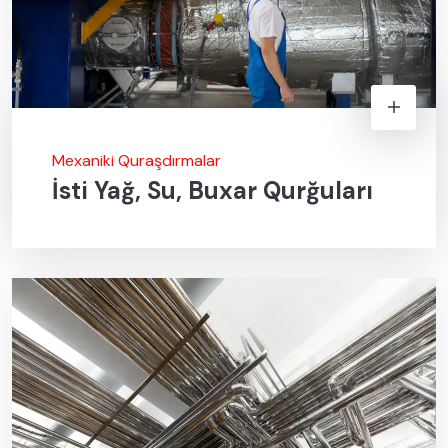
Mexaniki Quraşdırmalar
İsti Yağ, Su, Buxar Qurğuları