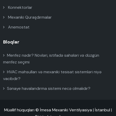
Konnektorlar
Mexaniki Quraşdırmalar
Anemostat
Bloqlar
Menfez nədir? Növləri, istifadə sahələri və düzgün
menfez seçimi
HVAC məhsulları və mexaniki tesisat sistemləri niyə
vacibdir?
Sənaye havalandırma sistemi necə olmalıdır?
Müəllif hüquqları © İmesa Mexaniki Ventilyasiya | İstanbul |