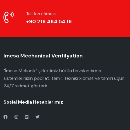
Telefon nömrəsi
+90 216 484 54 16
Imesa Mechanical Ventilyation
"İmesa Mekanik" şirkətimiz bütün havalandırma
sistemlərinizin podrat, təmir, texniki xidmət və təmiri üçün
24/7 xidmət göstərir.
Sosial Media Hesablarımız