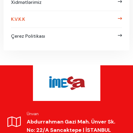
Xidmətlərimiz
K.V.K.K
Çerez Politikası
Ünvan
Abdurrahman Gazi Mah. Ünver Sk.
No: 22/A Sancaktepe | İSTANBUL