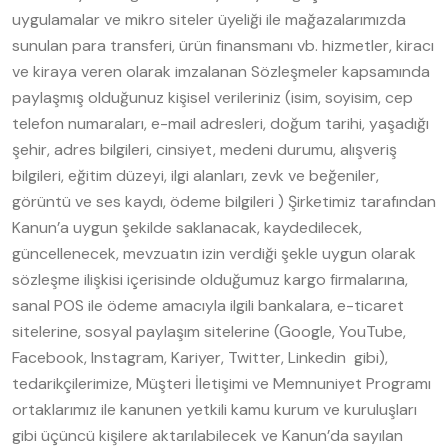
uygulamalar ve mikro siteler üyeliği ile mağazalarımızda
sunulan para transferi, ürün finansmanı vb. hizmetler, kiracı
ve kiraya veren olarak imzalanan Sözleşmeler kapsamında
paylaşmış olduğunuz kişisel verileriniz (isim, soyisim, cep
telefon numaraları, e-mail adresleri, doğum tarihi, yaşadığı
şehir, adres bilgileri, cinsiyet, medeni durumu, alışveriş
bilgileri, eğitim düzeyi, ilgi alanları, zevk ve beğeniler,
görüntü ve ses kaydı, ödeme bilgileri ) Şirketimiz tarafından
Kanun’a uygun şekilde saklanacak, kaydedilecek,
güncellenecek, mevzuatın izin verdiği şekle uygun olarak
sözleşme ilişkisi içerisinde olduğumuz kargo firmalarına,
sanal POS ile ödeme amacıyla ilgili bankalara, e-ticaret
sitelerine, sosyal paylaşım sitelerine (Google, YouTube,
Facebook, Instagram, Kariyer, Twitter, Linkedin gibi),
tedarikçilerimize, Müşteri İletişimi ve Memnuniyet Programı
ortaklarımız ile kanunen yetkili kamu kurum ve kuruluşları
gibi üçüncü kişilere aktarılabilecek ve Kanun’da sayılan