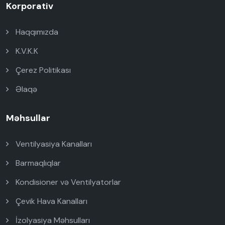
Korporativ
Haqqımızda
K.V.K.K
Çerez Politikası
Əlaqə
Məhsullar
Ventilyasiya Kanalları
Barmaqlıqlar
Kondisioner və Ventilyatorlar
Çevik Hava Kanalları
İzolyasiya Məhsulları