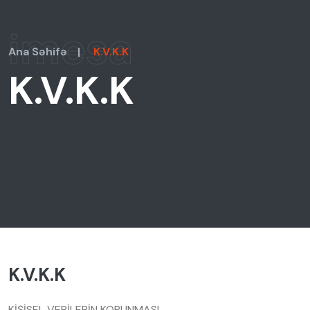
imesa
Ana Səhifə
|
K.V.K.K
K.V.K.K
K.V.K.K
KİŞİSEL VERİLERİN KORUNMASI