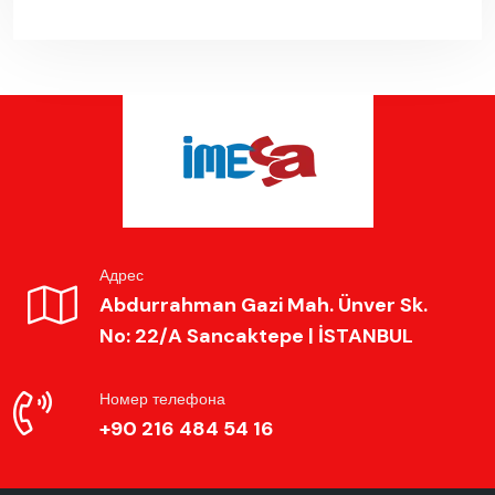
Адрес
Abdurrahman Gazi Mah. Ünver Sk.
No: 22/A Sancaktepe | İSTANBUL
Номер телефона
+90 216 484 54 16