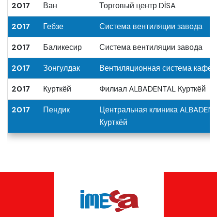
2017
Ван
Торговый центр DİSA
2017
Гебзе
Система вентиляции завода
2017
Баликесир
Система вентиляции завода
2017
Зонгулдак
Вентиляционная система кафе
2017
Курткёй
Филиал ALBADENTAL Курткёй
2017
Пендик
Центральная клиника ALBADEN
Курткёй