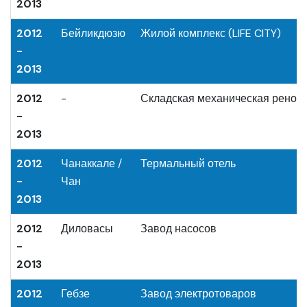
2013
2012
Бейликдюзю
Жилой комплекс (LIFE CITY)
-
2013
2012
-
Складская механическая ренов
-
2013
2012
Чанаккале /
Термальный отель
-
Чан
2013
2012
Диловасы
Завод насосов
-
2013
2012
Гебзе
Завод электротоваров