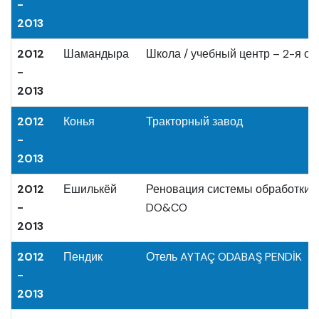
-
2013
2012
Шамандыра
Школа / учебный центр – 2-я оч
-
2013
2012
Конья
Тракторный завод
-
2013
2012
Ешилькёй
Реновация системы обработки 
-
DO&CO
2013
2012
Пендик
Отель AYTAÇ ODABAŞ PENDİK
-
2013