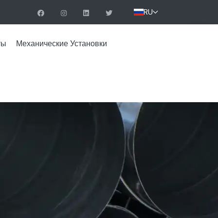
RU
ты
Механические Установки