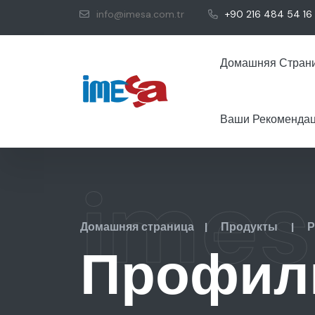
info@imesa.com.tr
+90 216 484 54 16
Домашняя Стран
Ваши Рекоменда
imes
Домашняя страница
|
Продукты
|
Профил