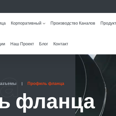
ица
Корпоративный
Производство Каналов
Продук
ции
Наш Проект
Блог
Контакт
a
Разъемы
|
Профиль фланца
ь фланца